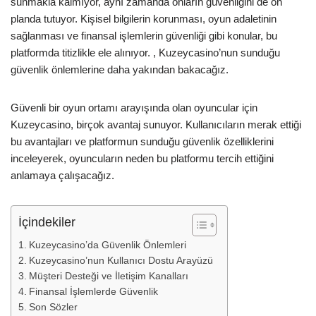
sunmakla kalmıyor, aynı zamanda onların güvenliğini de ön
planda tutuyor. Kişisel bilgilerin korunması, oyun adaletinin
sağlanması ve finansal işlemlerin güvenliği gibi konular, bu
platformda titizlikle ele alınıyor. , Kuzeycasino’nun sunduğu
güvenlik önlemlerine daha yakından bakacağız.
Güvenli bir oyun ortamı arayışında olan oyuncular için
Kuzeycasino, birçok avantaj sunuyor. Kullanıcıların merak ettiği
bu avantajları ve platformun sunduğu güvenlik özelliklerini
inceleyerek, oyuncuların neden bu platformu tercih ettiğini
anlamaya çalışacağız.
İçindekiler
Kuzeycasino’da Güvenlik Önlemleri
Kuzeycasino’nun Kullanıcı Dostu Arayüzü
Müşteri Desteği ve İletişim Kanalları
Finansal İşlemlerde Güvenlik
Son Sözler