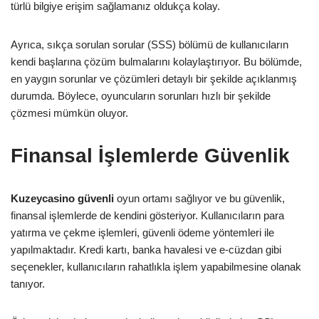
türlü bilgiye erişim sağlamanız oldukça kolay.
Ayrıca, sıkça sorulan sorular (SSS) bölümü de kullanıcıların
kendi başlarına çözüm bulmalarını kolaylaştırıyor. Bu bölümde,
en yaygın sorunlar ve çözümleri detaylı bir şekilde açıklanmış
durumda. Böylece, oyuncuların sorunları hızlı bir şekilde
çözmesi mümkün oluyor.
Finansal İşlemlerde Güvenlik
Kuzeycasino güvenli
oyun ortamı sağlıyor ve bu güvenlik,
finansal işlemlerde de kendini gösteriyor. Kullanıcıların para
yatırma ve çekme işlemleri, güvenli ödeme yöntemleri ile
yapılmaktadır. Kredi kartı, banka havalesi ve e-cüzdan gibi
seçenekler, kullanıcıların rahatlıkla işlem yapabilmesine olanak
tanıyor.