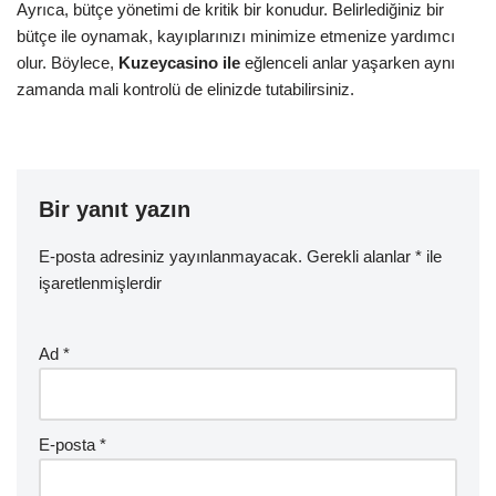
Ayrıca, bütçe yönetimi de kritik bir konudur. Belirlediğiniz bir
bütçe ile oynamak, kayıplarınızı minimize etmenize yardımcı
olur. Böylece,
Kuzeycasino ile
eğlenceli anlar yaşarken aynı
zamanda mali kontrolü de elinizde tutabilirsiniz.
Bir yanıt yazın
E-posta adresiniz yayınlanmayacak.
Gerekli alanlar
*
ile
işaretlenmişlerdir
Ad
*
E-posta
*