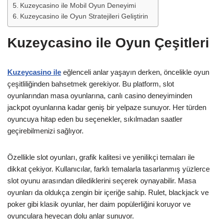
Kuzeycasino ile Mobil Oyun Deneyimi
Kuzeycasino ile Oyun Stratejileri Geliştirin
Kuzeycasino ile Oyun Çeşitleri
Kuzeycasino ile
eğlenceli anlar yaşayın derken, öncelikle oyun
çeşitliliğinden bahsetmek gerekiyor. Bu platform, slot
oyunlarından masa oyunlarına, canlı casino deneyiminden
jackpot oyunlarına kadar geniş bir yelpaze sunuyor. Her türden
oyuncuya hitap eden bu seçenekler, sıkılmadan saatler
geçirebilmenizi sağlıyor.
Özellikle slot oyunları, grafik kalitesi ve yenilikçi temaları ile
dikkat çekiyor. Kullanıcılar, farklı temalarla tasarlanmış yüzlerce
slot oyunu arasından dilediklerini seçerek oynayabilir. Masa
oyunları da oldukça zengin bir içeriğe sahip. Rulet, blackjack ve
poker gibi klasik oyunlar, her daim popülerliğini koruyor ve
oyunculara heyecan dolu anlar sunuyor.