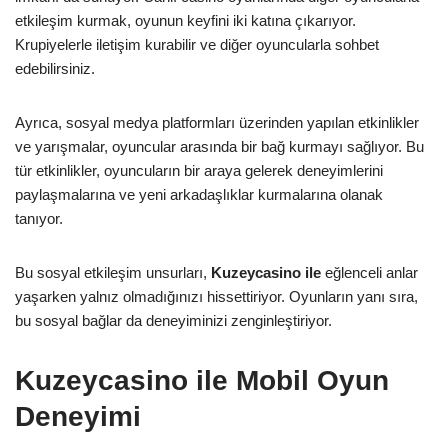
etkileşim kurmak, oyunun keyfini iki katına çıkarıyor.
Krupiyelerle iletişim kurabilir ve diğer oyuncularla sohbet
edebilirsiniz.
Ayrıca, sosyal medya platformları üzerinden yapılan etkinlikler
ve yarışmalar, oyuncular arasında bir bağ kurmayı sağlıyor. Bu
tür etkinlikler, oyuncuların bir araya gelerek deneyimlerini
paylaşmalarına ve yeni arkadaşlıklar kurmalarına olanak
tanıyor.
Bu sosyal etkileşim unsurları,
Kuzeycasino ile
eğlenceli anlar
yaşarken yalnız olmadığınızı hissettiriyor. Oyunların yanı sıra,
bu sosyal bağlar da deneyiminizi zenginleştiriyor.
Kuzeycasino ile Mobil Oyun
Deneyimi