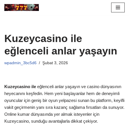
İçeriğe
geç
Kuzeycasino ile
eğlenceli anlar yaşayın
wpadmin_3bc5d6
Şubat 3, 2026
Kuzeycasino ile
eğlenceli anlar yaşayın ve casino dünyasının
heyecanını keşfedin. Hem yeni başlayanlar hem de deneyimli
oyuncular için geniş bir oyun yelpazesi sunan bu platform, keyifli
vakit geçirmenin yanı sıra kazanç sağlama fırsatları da sunuyor.
Online kumar dünyasında yer almak isteyenler için
Kuzeycasino, sunduğu avantajlarla dikkat çekiyor.