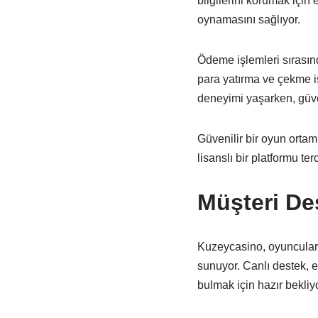
bilgilerini korumak için 
oynamasını sağlıyor.
Ödeme işlemleri sırasında
para yatırma ve çekme iş
deneyimi yaşarken, güve
Güvenilir bir oyun orta
lisanslı bir platformu te
Müşteri Des
Kuzeycasino, oyuncularını
sunuyor. Canlı destek, e-
bulmak için hazır bekliyo