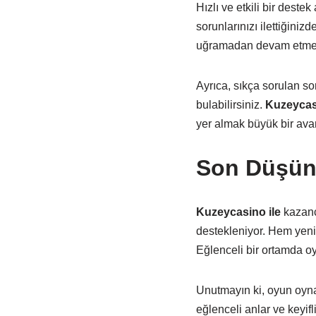
Hızlı ve etkili bir dest
sorunlarınızı ilettiğini
uğramadan devam etmesi
Ayrıca, sıkça sorulan s
bulabilirsiniz.
Kuzeycasi
yer almak büyük bir avan
Son Düşünc
Kuzeycasino ile
kazançl
destekleniyor. Hem yen
Eğlenceli bir ortamda o
Unutmayın ki, oyun oyna
eğlenceli anlar ve keyifl