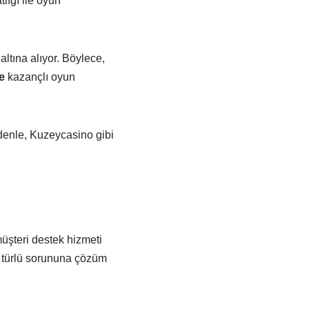
lığı ile oyun
altına alıyor. Böylece,
e
kazançlı oyun
edenle, Kuzeycasino gibi
müşteri destek hizmeti
er türlü sorununa çözüm