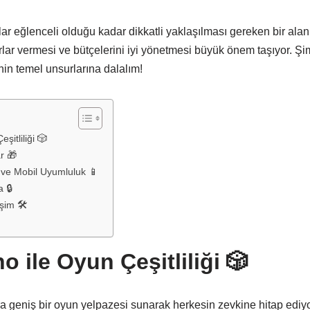
ar eğlenceli olduğu kadar dikkatli yaklaşılması gereken bir ala
arlar vermesi ve bütçelerini iyi yönetmesi büyük önem taşıyor. Şi
in temel unsurlarına dalalım!
şitliliği 🎲
r 🎁
 ve Mobil Uyumluluk 📱
 🔒
şim 🛠️
 ile Oyun Çeşitliliği 🎲
 geniş bir oyun yelpazesi sunarak herkesin zevkine hitap ediyo