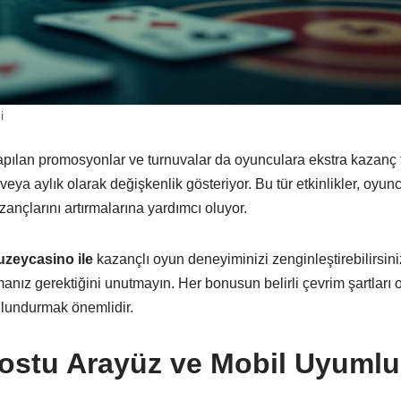
i
apılan promosyonlar ve turnuvalar da oyunculara ekstra kazanç fı
 veya aylık olarak değişkenlik gösteriyor. Bu tür etkinlikler, oyu
zançlarını artırmalarına yardımcı oluyor.
zeycasino ile
kazançlı oyun deneyiminizi zenginleştirebilirsini
manız gerektiğini unutmayın. Her bonusun belirli çevrim şartları o
ulundurmak önemlidir.
Dostu Arayüz ve Mobil Uyumlu