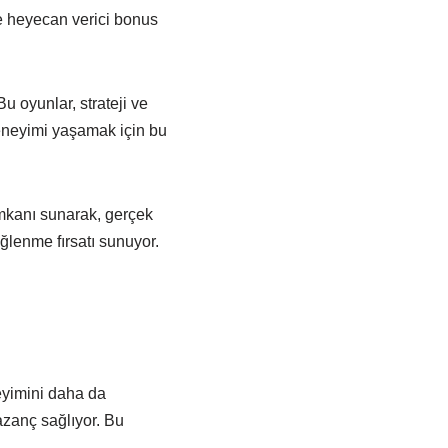
ve heyecan verici bonus
u oyunlar, strateji ve
neyimi yaşamak için bu
mkanı sunarak, gerçek
ğlenme fırsatı sunuyor.
eyimini daha da
azanç sağlıyor. Bu