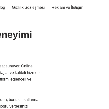
log
Gizlilik Sözleşmesi
Reklam ve İletişim
eneyimi
sat sunuyor. Online
lar ve kaliteli hizmetle
tform, eğlenceli ve
den, bonus fırsatlarına
doğru yerdesiniz!