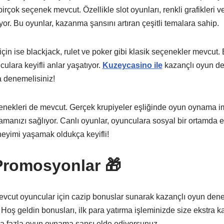
rçok seçenek mevcut. Özellikle slot oyunları, renkli grafikleri 
kiyor. Bu oyunlar, kazanma şansını artıran çeşitli temalara sahip.
çin ise blackjack, rulet ve poker gibi klasik seçenekler mevcut. B
culara keyifli anlar yaşatıyor.
Kuzeycasino ile
kazançlı oyun de
 denemelisiniz!
çenekleri de mevcut. Gerçek krupiyeler eşliğinde oyun oynama i
manızı sağlıyor. Canlı oyunlar, oyunculara sosyal bir ortamda e
eyimi yaşamak oldukça keyifli!
Promosyonlar 🎁
vcut oyuncular için cazip bonuslar sunarak kazançlı oyun den
. Hoş geldin bonusları, ilk para yatırma işleminizde size ekstra k
a fazla oyun oynama şansı elde ediyorsunuz.