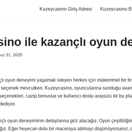
Kuzeycasino Giriş Adresi
Kuzeycasino B
ino ile kazançlı oyun d
z 31, 2025
lı oyun deneyimi yaşamak isteyen herkes için mükemmel bir fır
seçenek mevcutken, Kuzeycasino, oyuncularına sunduğu avantaj
 seçenekleri, cazip bonuslar ve kullanıcı dostu arayüzü ile bu pla
dediyor.
lı oyun deneyiminin detaylarına göz atacağız. Oyun çeşitliliğin
ağız. Eğer heyecan dolu bir maceraya atılmayı düşünüyorsanız, 