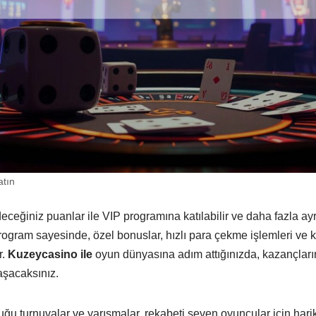
atın
eğiniz puanlar ile VIP programına katılabilir ve daha fazla ayr
program sayesinde, özel bonuslar, hızlı para çekme işlemleri ve ki
r.
Kuzeycasino ile
oyun dünyasına adım attığınızda, kazançlar
laşacaksınız.
ğu turnuvalar ve yarışmalar, rekabeti seven oyuncular için hari