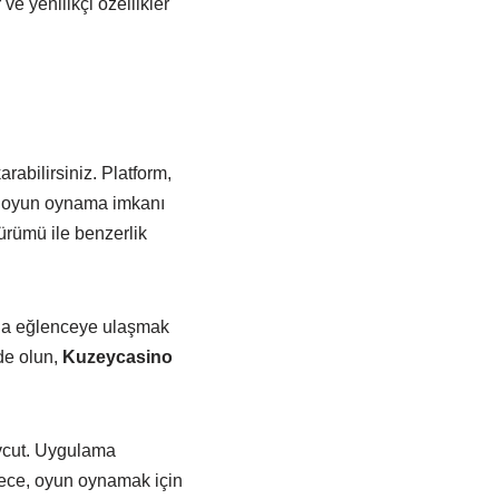
ve yenilikçi özellikler
abilirsiniz. Platform,
en oyun oynama imkanı
ürümü ile benzerlik
ında eğlenceye ulaşmak
vde olun,
Kuzeycasino
vcut. Uygulama
ylece, oyun oynamak için