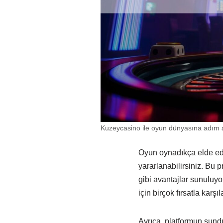
Kuzeycasino ile oyun dünyasına adım 
Oyun oynadıkça elde edec
yararlanabilirsiniz. Bu 
gibi avantajlar sunuluyo
için birçok fırsatla karşı
Ayrıca, platformun sundu