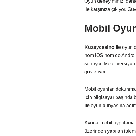
Oyun deneyiminizi daha da
ile karşınıza çıkıyor. Gü
Mobil Oyu
Kuzeycasino ile
oyun dü
hem iOS hem de Android 
sunuyor. Mobil versiyon
gösteriyor.
Mobil oyunlar, dokunmat
için bilgisayar başında 
ile
oyun dünyasına adım a
Ayrıca, mobil uygulama
üzerinden yapılan işleml