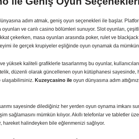
o ile Geniş Oyun Seçenekler
nyasına adım atmak, geniş oyun seçenekleri ile başlar. Platform
 oyunları ve canlı casino bölümleri sunuyor. Slot oyunları, çeşit
kkat çekerken, masa oyunları arasında poker, rulet ve blackjack gi
neyimi ile gerçek krupiyeler eşliğinde oyun oynamak da mümkün
ve yüksek kaliteli grafiklerle tasarlanmış bu oyunlar, kullanıcılar
stelik, düzenli olarak güncellenen oyun kütüphanesi sayesinde,
 ulaşabilirsiniz.
Kuzeycasino ile
oyun dünyasına adım attığınız
sarımı sayesinde dilediğiniz her yerden oyun oynama imkanı s
rişim sağlamasını mümkün kılıyor. Akıllı telefonlar ve tabletler ü
, hareket halindeyken bile eğlenmenizi sağlıyor.