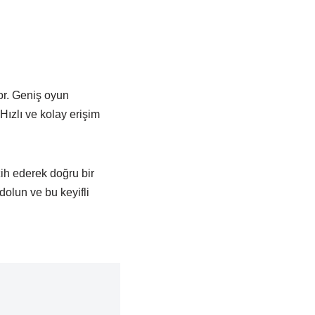
or. Geniş oyun
Hızlı ve kolay erişim
ih ederek doğru bir
olun ve bu keyifli