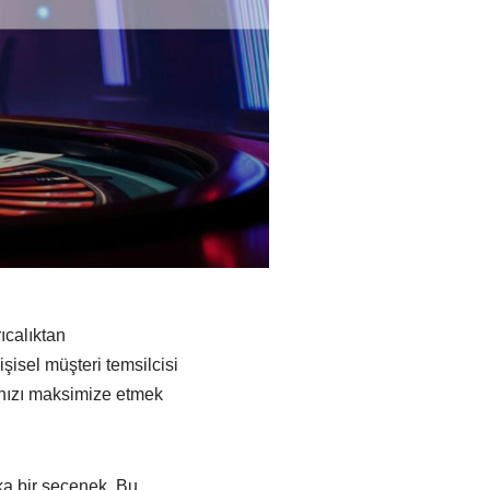
ıcalıktan
şisel müşteri temsilcisi
ınızı maksimize etmek
ka bir seçenek. Bu