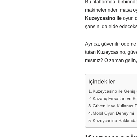
Bu platformda, birbirind
makinelerinden masa oyu
Kuzeycasino ile
oyun d
şansını da elde edeceks
Ayrıca, güvenilir ödeme 
tutan Kuzeycasino, güve
mısınız? O zaman gelin
İçindekiler
Kuzeycasino ile Geniş
Kazanç Fırsatları ve B
Güvenilir ve Kullanıcı
Mobil Oyun Deneyimi
Kuzeycasino Hakkında 