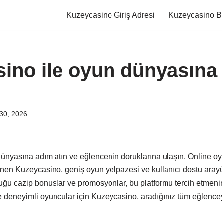
Kuzeycasino Giriş Adresi
Kuzeycasino B
ino ile oyun dünyasına
30, 2026
ünyasına adım atın ve eğlencenin doruklarına ulaşın. Online oyu
nen Kuzeycasino, geniş oyun yelpazesi ve kullanıcı dostu arayüz
uğu cazip bonuslar ve promosyonlar, bu platformu tercih etmeni
 deneyimli oyuncular için Kuzeycasino, aradığınız tüm eğlencey