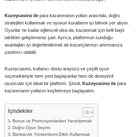
Kuzeycasino ile
para kazanmanın yolları arasında, doğru
stratejileri kullanmak ve oyunun kurallarını iyi bilmek yer alıyor.
Oyunlar ne kadar eğlenceli olsa da, kazanmak için belli başlı
taktikler geliştirmeniz şart. Ayrıca, platformun sunduğu
avantajları iyi değerlendirmek de kazançlarınızı artırmanıza
yardımcı olabilir.
Kuzeycasino, kullanıcı dostu arayüzü ve çeşitli oyun
seçenekleriyle hem yeni başlayanlar hem de deneyimli
oyuncular için ideal bir platform. Şimdi,
Kuzeycasino ile
para
kazanmanın yollarını keşfetmeye başlayalım.
İçindekiler
Bonus ve Promosyonlardan Yararlanmak
Doğru Oyun Seçimi
Bankacılık Yöntemlerini Etkin Kullanmak