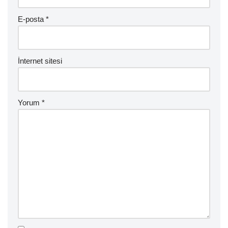
E-posta
*
İnternet sitesi
Yorum
*