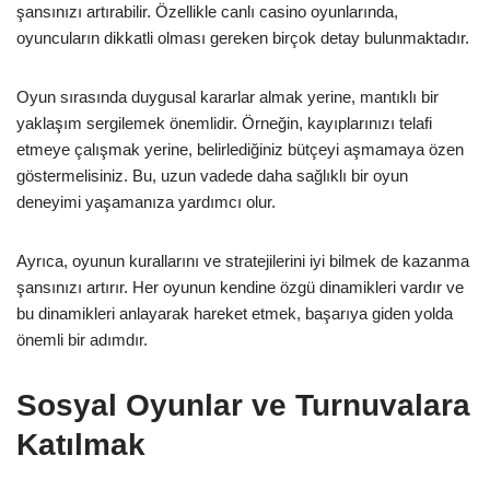
şansınızı artırabilir. Özellikle canlı casino oyunlarında,
oyuncuların dikkatli olması gereken birçok detay bulunmaktadır.
Oyun sırasında duygusal kararlar almak yerine, mantıklı bir
yaklaşım sergilemek önemlidir. Örneğin, kayıplarınızı telafi
etmeye çalışmak yerine, belirlediğiniz bütçeyi aşmamaya özen
göstermelisiniz. Bu, uzun vadede daha sağlıklı bir oyun
deneyimi yaşamanıza yardımcı olur.
Ayrıca, oyunun kurallarını ve stratejilerini iyi bilmek de kazanma
şansınızı artırır. Her oyunun kendine özgü dinamikleri vardır ve
bu dinamikleri anlayarak hareket etmek, başarıya giden yolda
önemli bir adımdır.
Sosyal Oyunlar ve Turnuvalara
Katılmak