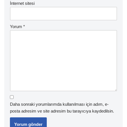
İnternet sitesi
Yorum
*
Daha sonraki yorumlarımda kullanılması için adım, e-
posta adresim ve site adresim bu tarayıcıya kaydedilsin.