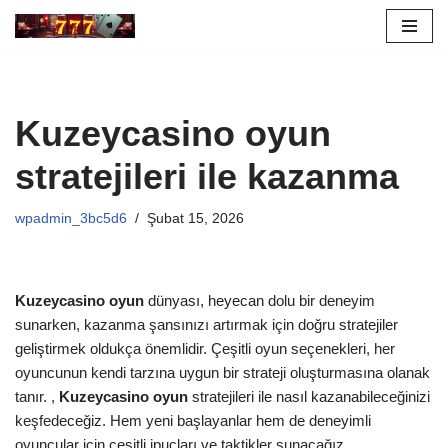
İçeriğe
geç
Kuzeycasino oyun
stratejileri ile kazanma
wpadmin_3bc5d6
Şubat 15, 2026
Kuzeycasino oyun
dünyası, heyecan dolu bir deneyim
sunarken, kazanma şansınızı artırmak için doğru stratejiler
geliştirmek oldukça önemlidir. Çeşitli oyun seçenekleri, her
oyuncunun kendi tarzına uygun bir strateji oluşturmasına olanak
tanır. ,
Kuzeycasino oyun
stratejileri ile nasıl kazanabileceğinizi
keşfedeceğiz. Hem yeni başlayanlar hem de deneyimli
oyuncular için çeşitli ipuçları ve taktikler sunacağız.