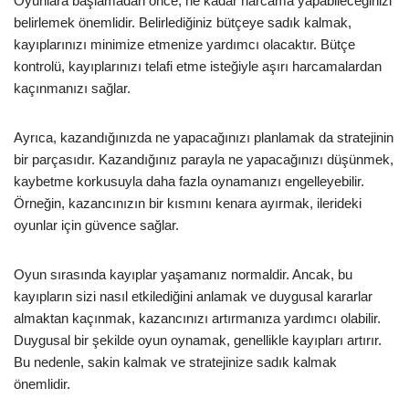
Oyunlara başlamadan önce, ne kadar harcama yapabileceğinizi
belirlemek önemlidir. Belirlediğiniz bütçeye sadık kalmak,
kayıplarınızı minimize etmenize yardımcı olacaktır. Bütçe
kontrolü, kayıplarınızı telafi etme isteğiyle aşırı harcamalardan
kaçınmanızı sağlar.
Ayrıca, kazandığınızda ne yapacağınızı planlamak da stratejinin
bir parçasıdır. Kazandığınız parayla ne yapacağınızı düşünmek,
kaybetme korkusuyla daha fazla oynamanızı engelleyebilir.
Örneğin, kazancınızın bir kısmını kenara ayırmak, ilerideki
oyunlar için güvence sağlar.
Oyun sırasında kayıplar yaşamanız normaldir. Ancak, bu
kayıpların sizi nasıl etkilediğini anlamak ve duygusal kararlar
almaktan kaçınmak, kazancınızı artırmanıza yardımcı olabilir.
Duygusal bir şekilde oyun oynamak, genellikle kayıpları artırır.
Bu nedenle, sakin kalmak ve stratejinize sadık kalmak
önemlidir.