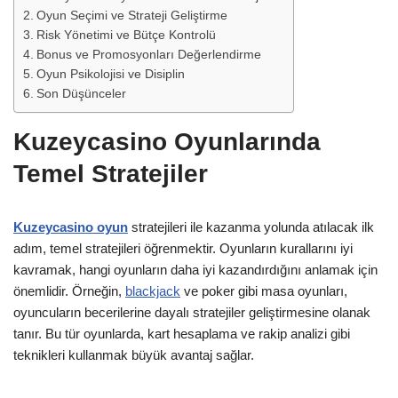
Oyun Seçimi ve Strateji Geliştirme
Risk Yönetimi ve Bütçe Kontrolü
Bonus ve Promosyonları Değerlendirme
Oyun Psikolojisi ve Disiplin
Son Düşünceler
Kuzeycasino Oyunlarında
Temel Stratejiler
Kuzeycasino oyun
stratejileri ile kazanma yolunda atılacak ilk
adım, temel stratejileri öğrenmektir. Oyunların kurallarını iyi
kavramak, hangi oyunların daha iyi kazandırdığını anlamak için
önemlidir. Örneğin,
blackjack
ve poker gibi masa oyunları,
oyuncuların becerilerine dayalı stratejiler geliştirmesine olanak
tanır. Bu tür oyunlarda, kart hesaplama ve rakip analizi gibi
teknikleri kullanmak büyük avantaj sağlar.